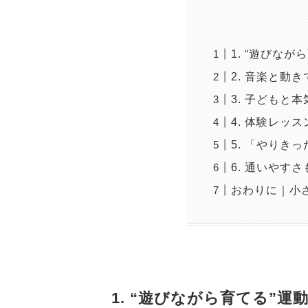
1. “遊びな
2. 音楽と動
3. 子どもと
4. 体験レッ
5. 「やりき
6. 通いやす
おわりに｜小
1. “遊びながら育てる”運