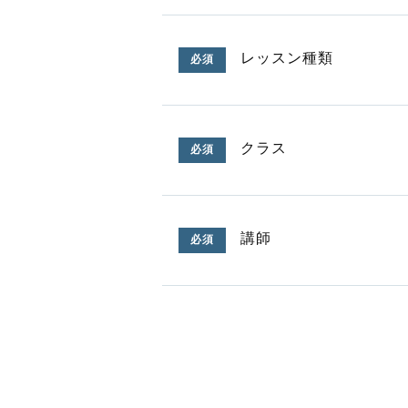
レッスン種類
必須
クラス
必須
講師
必須